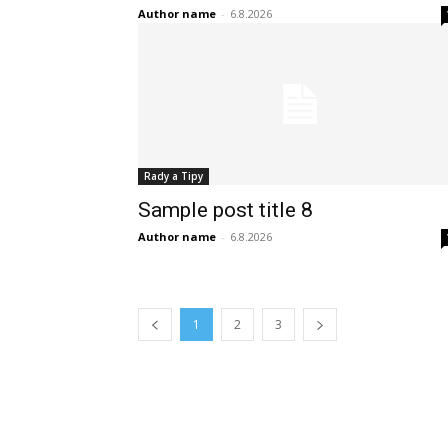
Author name
-
6.8.2026
Rady a Tipy
Sample post title 8
Author name
-
6.8.2026
1
2
3