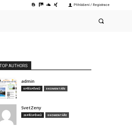
Přihlášení / Registrace
TOP AUTHORS
admin
0 PŘÍSPĚVKŮ
0 KOMENTÁŘE
SvetZeny
20 PŘÍSPĚVKŮ
0 KOMENTÁŘE