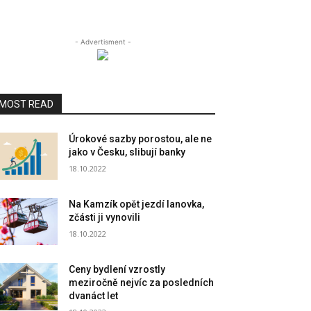
- Advertisment -
MOST READ
Úrokové sazby porostou, ale ne
jako v Česku, slibují banky
18.10.2022
Na Kamzík opět jezdí lanovka,
zčásti ji vynovili
18.10.2022
Ceny bydlení vzrostly
meziročně nejvíc za posledních
dvanáct let