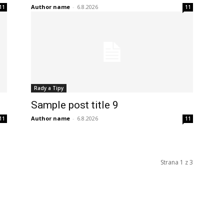
Author name
-
6.8.2026
11
11
Rady a Tipy
Sample post title 9
Author name
-
6.8.2026
11
11
Strana 1 z 3